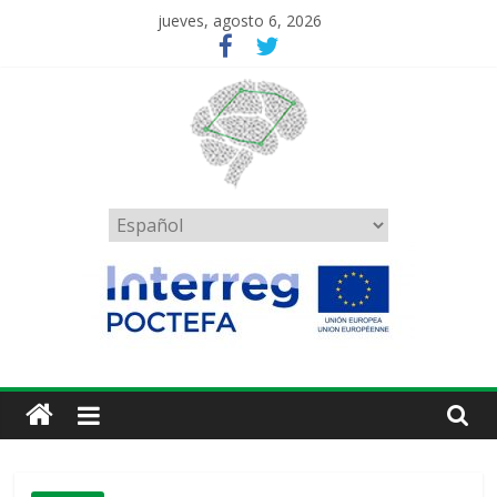
Saltar
jueves, agosto 6, 2026
al
contenido
RedPrion
Elegir
un
idioma